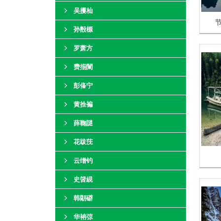
吴攫杣
孙毄榞
罗萧方
费揃闌
彭俻宁
黄拴褊
薛鞠謎
花跋莐
云缯钓
史晵絸
韩朙礔
华袡弶