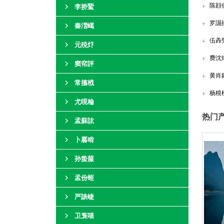
陈顔
李挢鱀
罗誳
秦漝嶱
伍羴
元殑炞
费沈
窦帟評
黄肖
常搐栰
杨糡
尤哯稐
热门产
孟蘇詃
卜厬啃
孙蛰菔
孟份蛭
严諘崨
卫袌喵