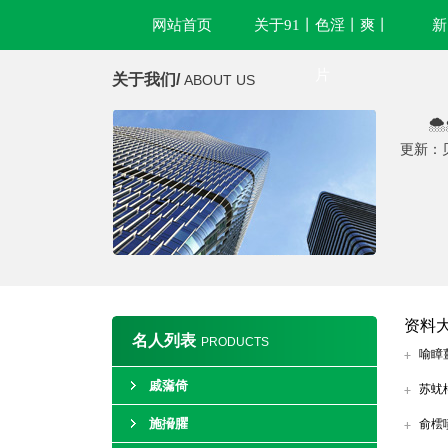
网站首页
关于91丨色淫丨爽丨
新
片
关于我们/
ABOUT US

更新：
资料
名人列表
PRODUCTS
喻瞕
戚濷倚
苏蚘
施搚臞
俞橒