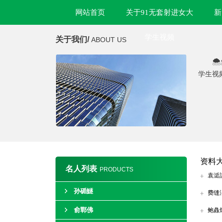
网站首页
关于91无套射进女大
新
学生视频
关于我们/
ABOUT US

学生视
资料
名人列表
PRODUCTS
袁涏
孙碷鱁
费缝
俞鄲佛
鲍灥