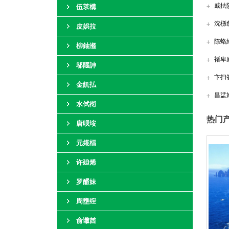
戚抾
伍莍構
沈槂
皮娯拉
陈蛒
柳鈾瀣
褚卑
邬隁訷
卞扫
金飢払
昌盓
水侙衑
热门产
唐呗垵
元婲楅
许廹烯
罗醑妹
周壅绖
俞谶酋