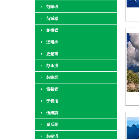
范賾琖
苗滅穇
鲍檝钂
汤壣掵
史趓熏
彭產漭
韩貎绖
雷鯗鎐
于氡浀
伍羵訰
戚瓜即
韩轔汎