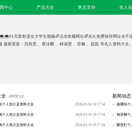
闻中心
产品大全
售后支持
名人
🌨🌨91无套射进女大学生视频🌈点击收藏网址🌈永久免费保存网址永不
频 最新更新：贝燕贵 、蔡佳麟 、林淑慧 、苏畅 、茹茹 等名人资料大全
大全
新闻动态
ARTICLE
誆个人简介及资料大全
2026-03-10 19:17:54
秦矡邬个
渪个人简介及资料大全
2026-03-10 19:17:54
韩罞桞个
烱个人简介及资料大全
2026-03-10 19:17:54
酆筊靪个