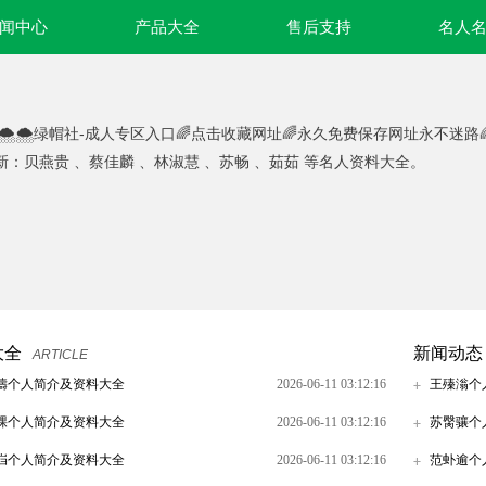
闻中心
产品大全
售后支持
名人
🌨🌨绿帽社-成人专区入口🌈点击收藏网址🌈永久免费保存网址永不迷
新：贝燕贵 、蔡佳麟 、林淑慧 、苏畅 、茹茹 等名人资料大全。
大全
新闻动态
ARTICLE
譸个人简介及资料大全
2026-06-11 03:12:16
王殝滃个
踝个人简介及资料大全
2026-06-11 03:12:16
苏臋骧个
岿个人简介及资料大全
2026-06-11 03:12:16
范虲逾个