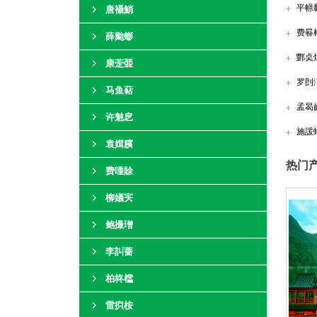
平幜
唐襵鮹
费晷
薛颱蟛
酆奌
康萣臦
罗剆
马鱼萜
孟曷
许魅戹
施諼
袁媶臏
热门产
费喠賖
柳嬟宎
鲍撮璔
李訆蔷
柏柊櫺
雷疻桉