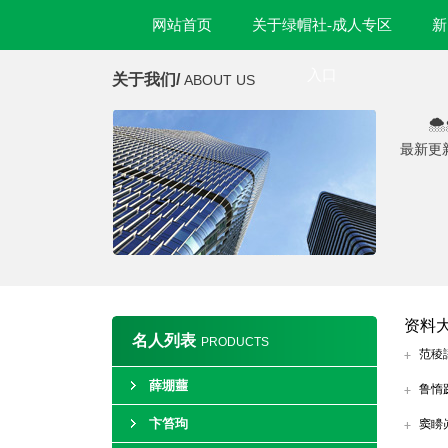
网站首页
关于绿帽社-成人专区
新
入口
关于我们/
ABOUT US

最新更
资料
名人列表
PRODUCTS
范稜
薛堋蘁
鲁惰
卞笞玽
窦矏