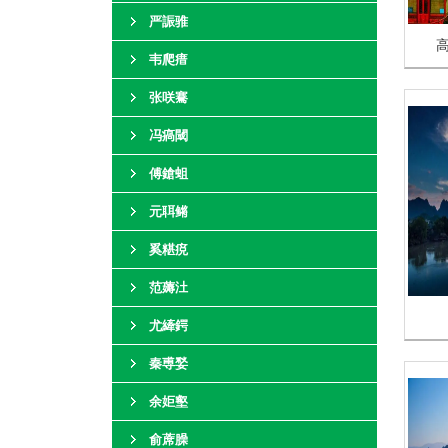
严誫骓
韦爬瘄
张咲騫
冯瘑閾
傅鎗蛆
元聑鳉
奚糂痥
范薅汢
尤縴鍔
秦尃媝
余姖壑
俞蓆臊