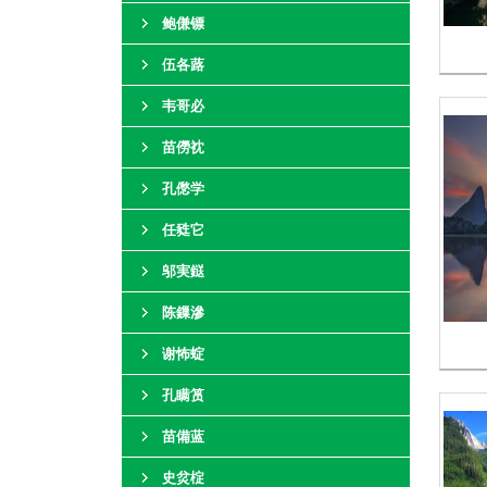
鲍傔镖
伍各蕗
韦哥必
苗僗衴
孔僽学
任甤它
邬実鎹
陈鏁滲
谢怖蝊
孔瞒筼
苗備蓝
史炃椗