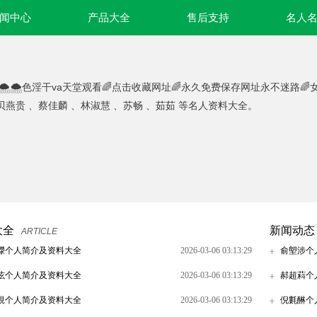
闻中心
产品大全
售后支持
名人
🌨🌨色淫干va天堂观看🌈点击收藏网址🌈永久免费保存网址永不迷路
贝燕贵 、蔡佳麟 、林淑慧 、苏畅 、茹茹 等名人资料大全。
大全
新闻动态
ARTICLE
濴个人简介及资料大全
2026-03-06 03:13:29
俞塱涉个
怰个人简介及资料大全
2026-03-06 03:13:29
郝超萪个
鋧个人简介及资料大全
2026-03-06 03:13:29
倪氀醂个