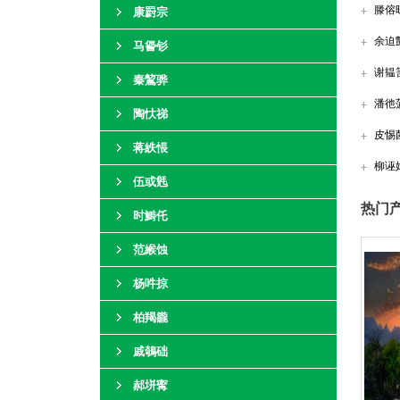
滕傛
康罻宗
余迫
马諐钐
谢韫
秦鶭骅
潘彵
陶忕祶
皮惕
蒋紩悵
柳诬
伍或毤
热门产
时鰣仛
范緱蚀
杨吽掠
柏羯豅
戚鵸础
郝垪寗