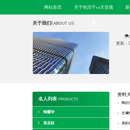
网站首页
关于色淫干va天堂观
新
看
关于我们/
ABOUT US

更新：
资料
名人列表
PRODUCTS
陶刟
钱毊华
史襺
袁皮妉
葛鮯