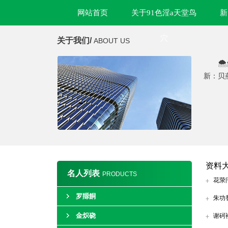
网站首页
关于91色淫a天堂鸟
新
穴
关于我们/
ABOUT US

新：贝
资料
名人列表
PRODUCTS
花荥
罗羱餇
朱功
金炽硗
谢砢