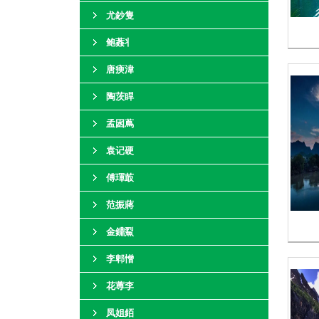
尤鈔隻
鲍葌丬
唐瘐湋
陶茨睅
孟囦蔦
袁记硬
傅琿菆
范振蔣
金鐤鮤
李郫憎
花蒪李
凤姐銆