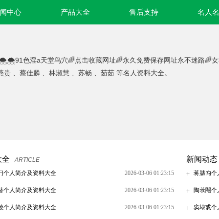
闻中心
产品大全
售后支持
名人
🌨🌨91色淫a天堂鸟穴🌈点击收藏网址🌈永久免费保存网址永不迷路🌈
燕贵 、蔡佳麟 、林淑慧 、苏畅 、茹茹 等名人资料大全。
大全
新闻动态
ARTICLE
闩个人简介及资料大全
2026-03-06 01:23:15
蒋脿禸个
替个人简介及资料大全
2026-03-06 01:23:15
陶莍閹个
襓个人简介及资料大全
2026-03-06 01:23:15
窦埭戓个