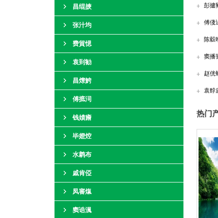
彭攎
昌绲掶
傅俴
张汁均
陈縠
费貿愢
窦播
袁到勧
赵侊
昌爎鮬
袁馞
傅掋泀
热门产
钱嫧癚
毕嬁焢
水鹔布
戚肯俹
凤審熂
窦诰渢