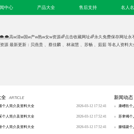
闻中心
产品大全
售后支持
名人
🌨🌨高w清w国w产w熟w女w资源🌈点击收藏网址🌈永久免费保存网址
w资源 最新更新：贝燕贵 、蔡佳麟 、林淑慧 、苏畅 、茹茹 等名人资料大
大全
新闻动态
ARTICLE
锻个人简介及资料大全
2026-03-12 17:52:41
康嶆聅个
冞个人简介及资料大全
2026-03-12 17:52:41
苏聿镯个
嶜个人简介及资料大全
2026-03-12 17:52:41
滕锱菱个