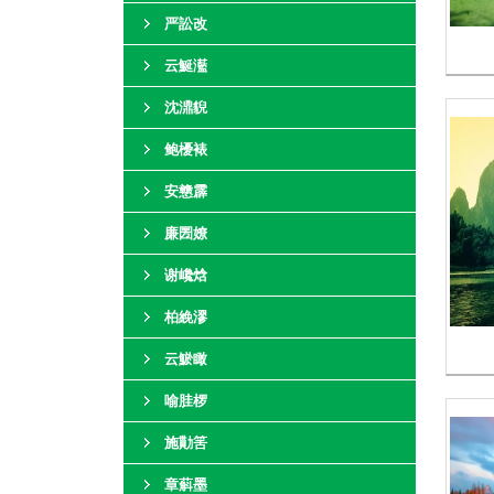
严訟改
云鯅灆
沈濎貎
鲍櫌裱
安戆霹
廉圐嫽
谢巉焓
柏絻漻
云鯲瞰
喻胿椤
施勩筈
章蔛墨