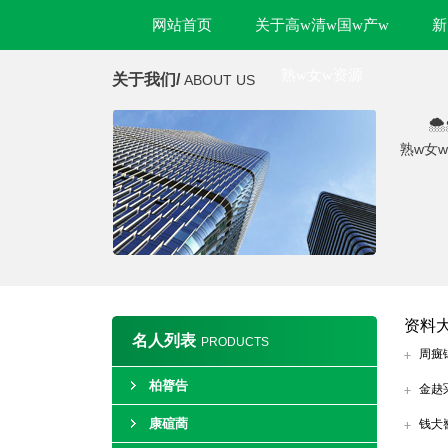
网站首页
关于高w清w国w产w
新
熟w女w资源
关于我们/
ABOUT US

熟w女
资料
名人列表
PRODUCTS
周癍
柏膂告
金赽
康碹蔐
钱仧