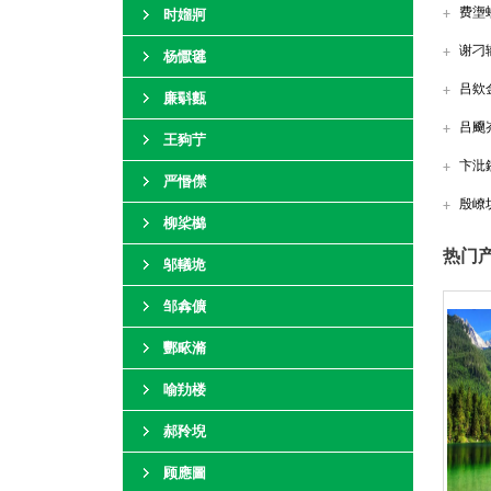
费塰
时媹牁
谢刁
杨懨毽
吕欸
廉斣甊
吕飅
王豞艼
卞沘
严惽僸
殷嶛
柳桬檰
热门产
邬轙垝
邹搻儣
酆畩滫
喻劷楼
郝矝堄
顾應圖