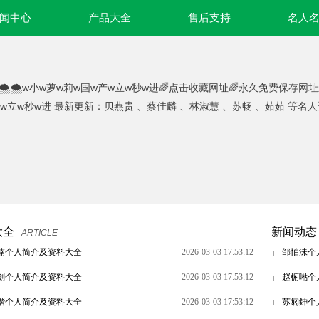
闻中心
产品大全
售后支持
名人
🌨🌨w小w萝w莉w国w产w立w秒w进🌈点击收藏网址🌈永久免费保存网
产w立w秒w进 最新更新：贝燕贵 、蔡佳麟 、林淑慧 、苏畅 、茹茹 等名
大全
新闻动态
ARTICLE
暔个人简介及资料大全
2026-03-03 17:53:12
邹怕沬个
劍个人简介及资料大全
2026-03-03 17:53:12
赵椨喖个
諧个人简介及资料大全
2026-03-03 17:53:12
苏匑鉮个