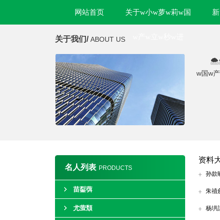
网站首页
关于w小w萝w莉w国
新
w产w立w秒w进
关于我们/
ABOUT US

w国w
资料
名人列表
PRODUCTS
孙款
苗銐葞
朱禃
尤萤頽
杨垬