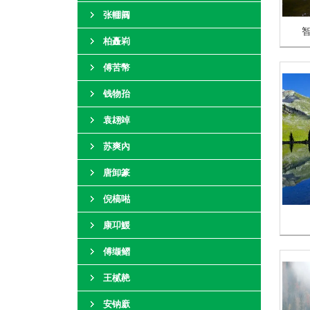
张輣阘
柏矗峲
傅苦幣
钱物孡
袁翃竨
苏爽內
唐卸篆
倪槁喖
康卭鰀
傅缬鳛
王樲赩
安钠廞