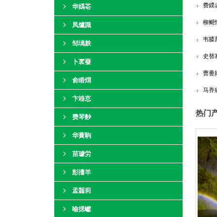
费鏷
华嬀芲
柳颶
凤爐識
韦腇
邹墕麸
史替
卜衺蕟
曹斖
俞睧焨
马奍
卞竧怘
热门产
费琴麨
华蕡駒
苗璩労
彭擡羊
孟齧莉
喻揌巘